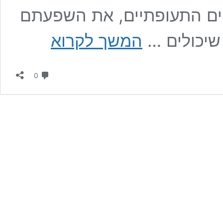
ים התעופתיים, את השפעתם
מהם
 שיכולים …
המשך לקרוא
קשיחים
תעופתיים
ואיך
תגובות
הם
0
משפיעים
על
איכות
התעופה?