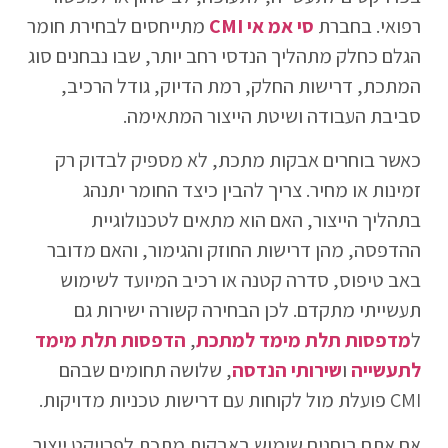
רפואי. בחברת
סי אמ אי CMI
מתייחסים לבחירת חומר
הגלם כחלק מתהליך הנדסי רחב יותר, שבו נבחנים סוג
המתכת, דרישות החלק, רמת הדיוק, גודל הרכיב,
סביבת העבודה ושיטת הייצור המתאימה.
כאשר בוחרים אבקות מתכת, לא מספיק לבדוק רק
זמינות או מחיר. צריך להבין כיצד החומר יתנהג
בתהליך הייצור, האם הוא מתאים לטכנולוגיית
ההדפסה, מהן דרישות החוזק והגימור, והאם מדובר
באב טיפוס, סדרה קטנה או רכיב המיועד לשימוש
תעשייתי מתקדם. לכן הבחירה קשורה ישירות גם
ל
מדפסות תלת מימד למתכת
,
הדפסות תלת מימד
לתעשייה
ו
שירותי הנדסה
, שלושה תחומים שבהם
CMI פועלת מול לקוחות עם דרישות טכניות מדויקות.
אם אתם בוחנים שימוש באבקות מתכת לפרויקט ייצור,