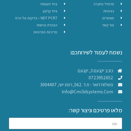
פרופיל החברה
ציוד תעופתי
נציגויות
ציוד קרקע
מאמרים
NDT PCRT – בדיקות אל הרס
צור קשר
הצהרת נגישות
מדיניות הפרטיות
נשמח לעמוד לשירותכם:
כוכב יקנעם 3, יקנעם
0723952652
משלוח דואר - ת.ד. 562, רמת ישי, 3004407​
Info@cmi3dsystems.com
מלאו פרטיכם וניצור קשר: