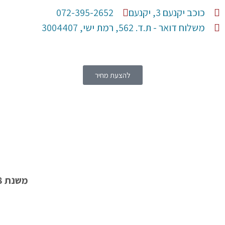
כוכב יקנעם 3, יקנעם
072-395-2652
משלוח דואר - ת.ד. 562, רמת ישי, 3004407​
להצעת מחיר
משנת 1988 חברת CMI מתמחה באספקת ציוד תעופתי, יתרונות החברה: