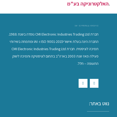
.
האלקטרוניקה בע"מ
CMI - 3D PRINTING & AEROSPACE
חברת CMI Electronic Industries Trading Ltd נוסדה בשנת 1988.
החברה הינה בעלת אישוריISO 9001-2015 ו- IAI ומתמחה בשירותי
תמיכה לוגיסטית. חברת CMI Electronic Industries Trading Ltd
פעילה מאז שנת 2003 בארה”ב בתחום לוגיסטיקה ותמיכה לשוק
התעופה – חלל.
נווט באתר: