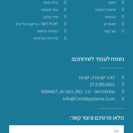
ראשי
תלת מימד
פרופיל החברה
ציוד תעופתי
נציגויות
ציוד קרקע
מאמרים
NDT PCRT – בדיקות אל הרס
צור קשר
הצהרת נגישות
מדיניות הפרטיות
נשמח לעמוד לשירותכם:
כוכב יקנעם 3, יקנעם
0723952652
משלוח דואר - ת.ד. 562, רמת ישי, 3004407​
Info@cmi3dsystems.com
מלאו פרטיכם וניצור קשר: