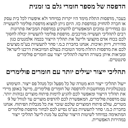
הדפסה של מספר חומרי גלם בו זמנית
בעבר, מדפסות התלת מימד היו יקרות במיוחד ולא איפשרו לכל בית עסק
או חברה להחזיק במדפסת כזו. היום ניתן למצוא מדפסת פולימר לתעשייה
גם במחירים נמוכים המאפשרים להשקיע במדפסת המביאה פתרונות
רבים לתהליכי תעשייה מורכבים. מדפסת פולימר לתעשייה יכולה לחסוך
לכם בכוח אדם מקצועי ולייעל את תהליך הייצור בכמה אלמנטים כגון
מהירות, דיוק ואיכות. אנחנו בחברת כ.מ.י סחר לתעשיות בע"מ מציעים
לכם את מדפסות התלת מימד הטובות בעולם המיובאות דרכנו לישראל
ומביאות איתן בשורה חדשה לתהליכי ייצור עם חומרים פולימרים
סינטטיים.
תהליכי ייצור יעילים יותר עם חומרים פולימרים
ייעול תהליכי ייצור הוא מטרה של כל מפעל וכל מנהל פס ייצור. השימוש
בטכנולוגיות ממוחשבות להדפסה של חומרים פולימרים, מייעל באופן מיידי
את תהליך הייצור ומאפשר לכם להגיע לרמות פיתוח מוצרים גבוהות יותר.
עם מדפסת פולימרים, המאפשרת לכם להדפיס מוצרים עד לגודל של 9
מטרים, עולם פיתוח המוצרים שלכם שובר את כל מגבלות הפיתוח. אנחנו
בחברת כ.מ.י סחר לתעשיות בע"מ נסייע לכם לבחור מדפסת פולימרים
המתאימה במיוחד לשיטות הייצור שלכם על מנת לייעל תהליכי ייצור
במהירות האפשרית.