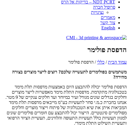
NDT PCRT – בדיקות אל הרס
פרופיל חברה
​​​נציגויות
מאמרים
צור קשר
English
הדפסת פולימר
עמוד הבית
/
כללי
/ הדפסת פולימר
משתמשים בפולימרים לתעשייה שלכם? רוצים לייצר מוצרים בצורה
מהירה?
הדפסת פולימר
יכולה להתבצע היום באמצעות מדפסות תלת מימד
בטכנולוגיה מתקדמת. מדפסות התלת מימד מאפשרות לייצר מוצרים
וחלקים בגדלים שונים מגודל זעיר במיוחד ועד חלקים ענקיים של 9 מטר.
אנחנו בחברת כ.מ.י סחר לתעשיות בע"מ מייבאים מדפסות תלת מימד
המביאות איתן את שיא הטכנולוגיה של פיתוח וייצור מוצרים וחלקים
מפולימרים סינטטיים. הייצור יכול להתבצע עם חומרים פולימרים שונים
למגוון תעשיות כולל תעשיות התעופה והלווינים, תעשיית הציוד הרפואי
ותעשיית השילוט התלת מימדי.