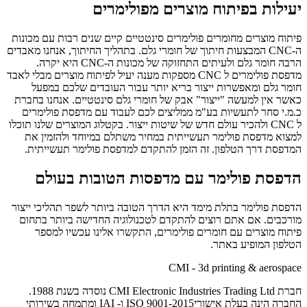
יעילות בפיתוח מוצרים מפולימרים
פיתוח מוצרים מחומרים פולימרים סינטטיים קיים שנים רבות עם מכונות
ה-
CNC
המבצעות חיתוך של חומרי גלם. בתהליך החיתוך, אנחנו מאבדים
הרבה חומר גלם ולעיתים התחזוקה של מכונות ה-
CNC
היא יקרה.
מדפסת פולימרים ל
CNC
מספקות מענה יעיל לפיתוח מוצרים מבלי לאבד
חומר גלם ומאפשרות ייצור בריא יותר עבור העובדים שלכם במפעל
כאשר אין למעשה "ייצור" אבק של חומרי גלם סינטטיים. אנחנו בחברת
כ.מ.י סחר לתעשיות בע"מ ממליצים לכם לעבוד עם מדפסת פולימרים
ל
CNC
ולהכיר עולם חדש של שיטות ייצור. בקטלוג המוצרים שלנו תוכלו
למצוא מדפסת פולימר תעשייתית במחיר משתלם במיוחד ולהזמין את
המדפסת דרך הטלפון. זה הזמן להתקדם למדפסת פולימר תעשייתית.
הדפסת פולימר עם מדפסות הטובות בעולם
הדפסת פולימר
בתלת מימד היא הדרך הטובה ביותר לשפר תהליכי ייצור
מורכבים. אם אתם רוצים להתקדם לטכנולוגיה החדישה ביותר בתחום
פיתוח מוצרים עם חומרים פולימרים, התקשרו אלינו עכשיו למספר
הטלפון המופיע באתר.
CMI - 3d printing & aerospace
חברת CMI Electronic Industries Trading Ltd נוסדה בשנת 1988.
החברה הינה בעלת אישוריISO 9001-2015 ו- IAI ומתמחה בשירותי