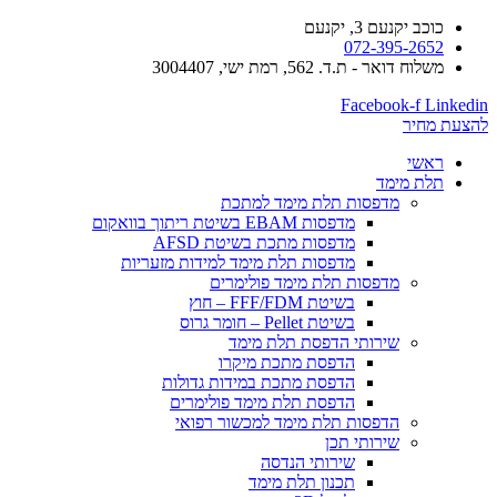
כוכב יקנעם 3, יקנעם
072-395-2652
משלוח דואר - ת.ד. 562, רמת ישי, 3004407​
Facebook-f
Linkedin
להצעת מחיר
ראשי
תלת מימד
​מדפסות תלת מימד למתכת
מדפסות EBAM בשיטת ריתוך בוואקום
מדפסות מתכת בשיטת AFSD
​מדפסות תלת מימד למידות מזעריות
​מדפסות תלת מימד פולימרים
בשיטת FFF/FDM – חוץ
בשיטת Pellet – חומר גרוס
שירותי הדפסת תלת מימד
הדפסת מתכת מיקרו
הדפסת מתכת במידות גדולות
הדפסת תלת מימד פולימרים
הדפסות תלת מימד למכשור רפואי
שירותי תכן
שירותי הנדסה
תכנון תלת מימד