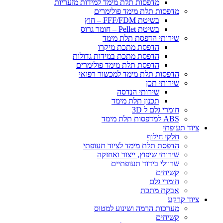
​מדפסות תלת מימד למידות מזעריות
​מדפסות תלת מימד פולימרים
בשיטת FFF/FDM – חוץ
בשיטת Pellet – חומר גרוס
שירותי הדפסת תלת מימד
הדפסת מתכת מיקרו
הדפסת מתכת במידות גדולות
הדפסת תלת מימד פולימרים
הדפסות תלת מימד למכשור רפואי
שירותי תכן
שירותי הנדסה
תכנון תלת מימד
חומרי גלם ל 3D
ABS למדפסות תלת מימד
ציוד תעופתי
חלקי חילוף
הדפסת תלת מימד לציוד תעופתי
שירותי שיפוץ, ייצור ואחזקה
שרוולי בידוד תעופתיים
קשיחים
חומרי גלם
אבקת מתכת
ציוד קרקע
מערכות הרמה ושינוע למטוס
קשיחים