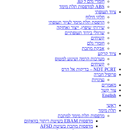
חומרי גלם ל 3D
ABS למדפסות תלת מימד
ציוד תעופתי
חלקי חילוף
הדפסת תלת מימד לציוד תעופתי
שירותי שיפוץ, ייצור ואחזקה
שרוולי בידוד תעופתיים
קשיחים
חומרי גלם
אבקת מתכת
ציוד קרקע
מערכות הרמה ושינוע למטוס
קשיחים
NDT PCRT – בדיקות אל הרס
פרופיל חברה
​​​נציגויות
מאמרים
צור קשר
English
ראשי
תלת מימד
​מדפסות תלת מימד למתכת
מדפסות EBAM בשיטת ריתוך בוואקום
מדפסות מתכת בשיטת AFSD