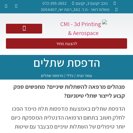
כוכב יקנעם 3, יקנעם
072-395-2652
משלוח דואר - ת.ד. 562, רמת ישי, 3004407​
NDT PCRT – בדיקות אל הרס
להצעת מחיר
הדפסת שתלים
עמוד הבית
/
כללי
/ הדפסת שתלים
מנהלים מרפאה להשתלות שיניים? מחפשים ספק
קבוע לייצור שתלי טיטניום?
הדפסת שתלים באמצעות מדפסות תלת מימד הפכו
לחלק חשוב בתחום הרפואה הדנטלית המספקת כיום
יותר טיפולים של השתלות שיניים מבעבר עם שיטות