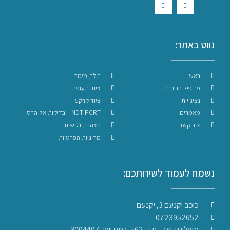
נווט באתר:
ראשי
תלת מימד
פרופיל החברה
ציוד תעופתי
נציגויות
ציוד קרקע
מאמרים
NDT PCRT – בדיקות אל הרס
צור קשר
הצהרת נגישות
מדיניות הפרטיות
נשמח לעמוד לשירותכם:
כוכב יקנעם 3, יקנעם
0723952652
משלוח דואר - ת.ד. 562, רמת ישי, 3004407​