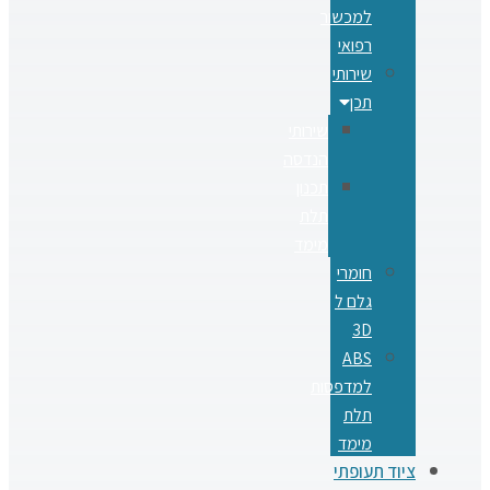
למכשור
רפואי
שירותי
תכן
שירותי
הנדסה
תכנון
תלת
מימד
חומרי
גלם ל
3D
ABS
למדפסות
תלת
מימד
ציוד תעופתי