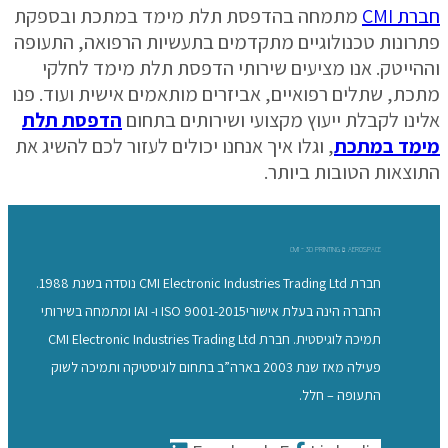
 CMI
מתמחה בהדפסת תלת מימד במתכת ובספקת
ונות טכנולוגיים מתקדמים בתעשיות הרפואה, התעופה
ייטק. אנו מציעים שירותי הדפסת תלת מימד לחלקי
ת, שתלים רפואיים, אביזרים מותאמים אישית ועוד. פנו
נו לקבלת ייעוץ מקצועי ושירותים בתחום
הדפסת תלת
מד במתכת
, וגלו איך אנחנו יכולים לעזור לכם להשיג את
צאות הטובות ביותר.
CMI - 3D PRINTING & AEROSPACE
חברת CMI Electronic Industries Trading Ltd נוסדה בשנת 1988.
החברה הינה בעלת אישוריISO 9001-2015 ו- IAI ומתמחה בשירותי
תמיכה לוגיסטית. חברת CMI Electronic Industries Trading Ltd
פעילה מאז שנת 2003 בארה”ב בתחום לוגיסטיקה ותמיכה לשוק
התעופה – חלל.