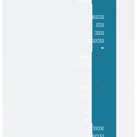
מזעריות
מדפסות
תלת
מימד
פולימרים
בשיטת
FFF/FDM
–
חוץ
בשיטת
Pellet
–
חומר
גרוס
שירותי
הדפסת