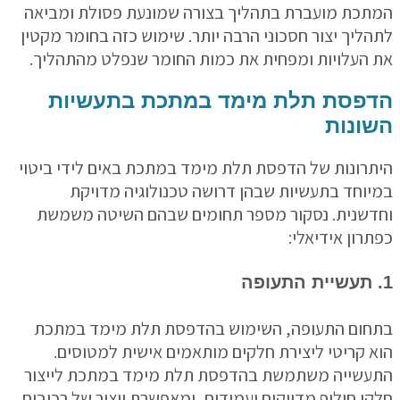
כת מועברת בתהליך בצורה שמונעת פסולת ומביאה
ליך יצור חסכוני הרבה יותר. שימוש כזה בחומר מקטין
העלויות ומפחית את כמות החומר שנפלט מהתהליך.
פסת תלת מימד במתכת בתעשיות
ונות
רונות של הדפסת תלת מימד במתכת באים לידי ביטוי
וחד בתעשיות שבהן דרושה טכנולוגיה מדויקת
שנית. נסקור מספר תחומים שבהם השיטה משמשת
רון אידיאלי:
ום התעופה, השימוש בהדפסת תלת מימד במתכת
 קריטי ליצירת חלקים מותאמים אישית למטוסים.
שייה משתמשת בהדפסת תלת מימד במתכת לייצור
י חילוף מדויקים ועמידים, ומאפשרת ייצור של רכיבים