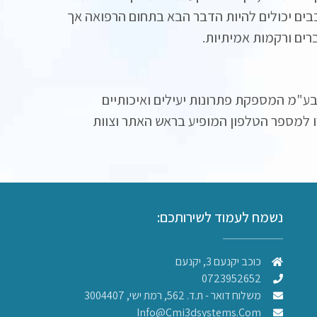
כבים יכולים להיות הדבר הבא בתחום הרפואה אך
רים ורקמות אמיתיות.
ע"מ המספקת פתרונות יעילים ואיכותיים
ו למספר הטלפון המופיע בראש האתר וצוות
נשמח לעמוד לשירותכם:
כוכב יקנעם 3, יקנעם
0723952652
משלוח דואר - ת.ד. 562, רמת ישי, 3004407​
Info@cmi3dsystems.com