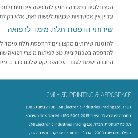
הטכנולוגיה במטרה להגיע להדפסה איכותית ולספק פ
עדיין אין אפשרויות טכניות לעשות זאת, אלא רק 
שירותי הדפסת תלת מימד לרפואה
להזמנת שירותים מקצועיים להדפסת תלת מימד לרפ
להדפסה בטכנולוגיית
D
3 לפיתוח מוצרי רפואה ש
החברה ישמח לעבוד על הפרויקט שלכם כבר בימים 
CMI - 3D PRINTING & AEROSPACE
חברת CMI Electronic Industries Trading Ltd נוסדה בשנת 1988.
החברה הינה בעלת אישוריISO 9001-2015 ו- IAI ומתמחה בשירותי
תמיכה לוגיסטית. חברת CMI Electronic Industries Trading Ltd
פעילה מאז שנת 2003 בארה”ב בתחום לוגיסטיקה ותמיכה לשוק