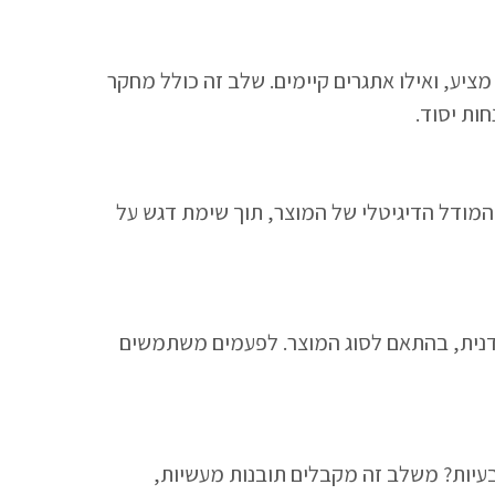
ציע, ואילו אתגרים קיימים. שלב זה כולל מחקר
ות יסוד.
כנון מכני או טכנולוגי. כאן בונים את המודל הדיגיטלי של המוצר, תוך שימת דגש על
ב טיפוס – באמצעות מדפסת תלת מימד, חיתוך לייזר, כרסום CNC או הרכבה ידנית, בהתאם לסוג המוצר. לפעמים משתמשים
 בעיות? משלב זה מקבלים תובנות מעשיות,