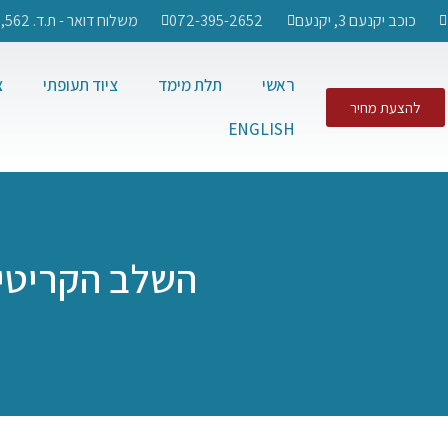
כוכב יקנעם 3, יקנעם
072-395-2652
משלוח דואר - ת.ד. 562, רמת ישי, 3004407​
ראשי
תלת מימד
ציוד תעופתי
צ
להצעת מחיר
ENGLISH
השלב הקריטי 