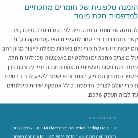
הזמנה טלפונית של חומרים מתכתיים
למדפסות תלת מימד
להזמנה של חומרים מתכתיים למדפסות תלת מימד, צרו
קשר עם חברת כ.מ.י סחר לתעשיות האלקטרוניקה בע"מ
המייבאת לישראל חומרי גלם באיכות מעולה לייצור מגוון רחב
של מוצרים מתכתיים ופלסטיים באמצעות טכנולוגיית תלת
מימד למדפסות תעשייתיות. צוות החברה זמין עבורכם דרך
מספר הטלפון המופיע באתר והוא ישמח לסייע לכם בבחירת
חומרי הגלם לצורכי הדפסה, כולל אספקת שירות משלוחים
עד לבית העסק שלכם.
CMI - 3D PRINTING & AEROSPACE
חברת CMI Electronic Industries Trading Ltd נוסדה בשנת 1988.
החברה הינה בעלת אישוריISO 9001-2015 ו- IAI ומתמחה בשירותי