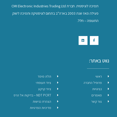
תמיכה לוגיסטית. חברת CMI Electronic Industries Trading Ltd
פעילה מאז שנת 2003 בארה”ב בתחום לוגיסטיקה ותמיכה לשוק
התעופה – חלל.
נווט באתר:
ראשי
תלת מימד
פרופיל החברה
ציוד תעופתי
נציגויות
ציוד קרקע
מאמרים
NDT PCRT – בדיקות אל הרס
צור קשר
הצהרת נגישות
מדיניות הפרטיות