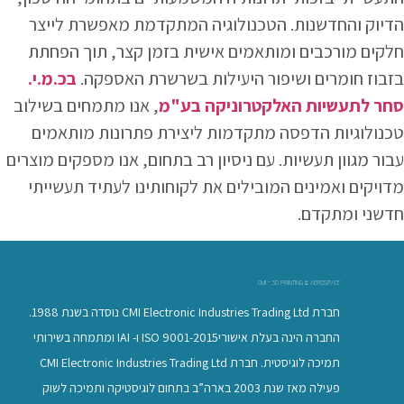
הדיוק והחדשנות. הטכנולוגיה המתקדמת מאפשרת לייצר
חלקים מורכבים ומותאמים אישית בזמן קצר, תוך הפחתת
בזבוז חומרים ושיפור היעילות בשרשרת האספקה.
בכ.מ.י.
סחר לתעשיות האלקטרוניקה בע"מ
, אנו מתמחים בשילוב
טכנולוגיות הדפסה מתקדמות ליצירת פתרונות מותאמים
עבור מגוון תעשיות. עם ניסיון רב בתחום, אנו מספקים מוצרים
מדויקים ואמינים המובילים את לקוחותינו לעתיד תעשייתי
חדשני ומתקדם.
CMI - 3D PRINTING & AEROSPACE
חברת CMI Electronic Industries Trading Ltd נוסדה בשנת 1988.
החברה הינה בעלת אישוריISO 9001-2015 ו- IAI ומתמחה בשירותי
תמיכה לוגיסטית. חברת CMI Electronic Industries Trading Ltd
פעילה מאז שנת 2003 בארה”ב בתחום לוגיסטיקה ותמיכה לשוק