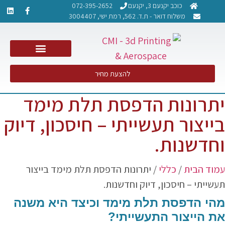
כוכב יקנעם 3, יקנעם
072-395-2652
משלוח דואר - ת.ד. 562, רמת ישי, 3004407​
NDT PCRT – בדיקות אל הרס
להצעת מחיר
יתרונות הדפסת תלת מימד
בייצור תעשייתי – חיסכון, דיוק
וחדשנות.
עמוד הבית
/
כללי
/ יתרונות הדפסת תלת מימד בייצור
תעשייתי – חיסכון, דיוק וחדשנות.
מהי הדפסת תלת מימד וכיצד היא משנה
את הייצור התעשייתי?