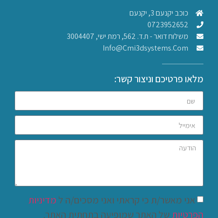
כוכב יקנעם 3, יקנעם
0723952652
משלוח דואר - ת.ד. 562, רמת ישי, 3004407​
Info@cmi3dsystems.com
מלאו פרטיכם וניצור קשר:
אני מאשר/ת כי קראתי ואני מסכים/ה ל
מדיניות
הפרטיות
של האתר שמופיעה בתחתית האתר.