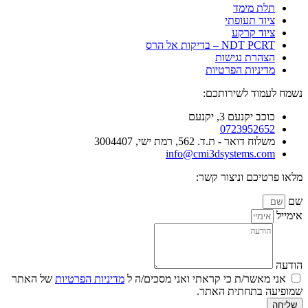
תלת מימד
ציוד תעופתי
ציוד קרקע
NDT PCRT – בדיקות אל הרס
הצהרת נגישות
מדיניות הפרטיות
נשמח לעמוד לשירותכם:
כוכב יקנעם 3, יקנעם
0723952652
משלוח דואר - ת.ד. 562, רמת ישי, 3004407​
info@cmi3dsystems.com
מלאו פרטיכם וניצור קשר:
שם
אימייל
הודעה
אני מאשר/ת כי קראתי ואני מסכים/ה ל
מדיניות הפרטיות
של האתר
שמופיעה בתחתית האתר.
שליחה