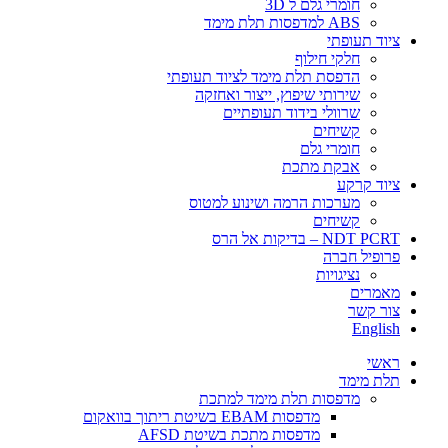
חומרי גלם ל 3D
ABS למדפסות תלת מימד
ציוד תעופתי
חלקי חילוף
הדפסת תלת מימד לציוד תעופתי
שירותי שיפוץ, ייצור ואחזקה
שרוולי בידוד תעופתיים
קשיחים
חומרי גלם
אבקת מתכת
ציוד קרקע
מערכות הרמה ושינוע למטוס
קשיחים
NDT PCRT – בדיקות אל הרס
פרופיל חברה
​​​נציגויות
מאמרים
צור קשר
English
ראשי
תלת מימד
​מדפסות תלת מימד למתכת
מדפסות EBAM בשיטת ריתוך בוואקום
מדפסות מתכת בשיטת AFSD