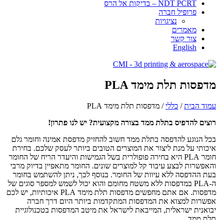
NDT PCRT – בדיקות אל הרס
פרופיל חברה
​​​נציגויות
מאמרים
צור קשר
English
מדפסות תלת מימד PLA
עמוד הבית
/
כללי
/ מדפסות תלת מימד PLA
רוצים להדפיס בתלת ממד בצורה מקצועית? יש לנו פתרון!
בכל הנוגע להדפסה בתלת ממד חשוב להחזיק מדפסת אמינה וחומר גלם
איכותי על מנת ליצור את המוצרים הטובים ביותר לעסק שלכם. בחירת
חומר
PLA
היא בחירה פופולרית בשל הגמישות והיעדר הריח של החומר
והאפשרות לבצע עיבוד קל למוצרים שונים. החומר מתאפיין בדיוק מרבי
בעת ההדפסה ללא עיוות של החומר. בנוסף לכך, ניתן להשתמש בחומר
ה-
PLA
במדפסות ללא משטח מחומם והוא יכול לשמש למספר סוגים של
מדפסות. אם אתם מחפשים מדפסות תלת מימד
PLA
איכותיות, יש לכם
אפשרות למצוא את המדפסות המתקדמות ביותר היום דרך חברה
יבואנית ישראלית, המייבאת לישראל את מיטב המדפסות בטכנולוגיית
תלת ממד.