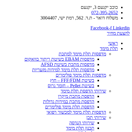
כוכב יקנעם 3, יקנעם
072-395-2652
משלוח דואר - ת.ד. 562, רמת ישי, 3004407​
Facebook-f
Linkedin
להצעת מחיר
ראשי
תלת מימד
​מדפסות תלת מימד למתכת
מדפסות EBAM בשיטת ריתוך בוואקום
מדפסות מתכת בשיטת AFSD
​מדפסות תלת מימד למידות מזעריות
​מדפסות תלת מימד פולימרים
בשיטת FFF/FDM – חוץ
בשיטת Pellet – חומר גרוס
שירותי הדפסת תלת מימד
הדפסת מתכת מיקרו
הדפסת מתכת במידות גדולות
הדפסת תלת מימד פולימרים
הדפסות תלת מימד למכשור רפואי
שירותי תכן
שירותי הנדסה
תכנון תלת מימד