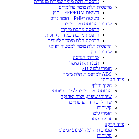
​מדפסות תלת מימד למידות מזעריות
​מדפסות תלת מימד פולימרים
בשיטת FFF/FDM – חוץ
בשיטת Pellet – חומר גרוס
שירותי הדפסת תלת מימד
הדפסת מתכת מיקרו
הדפסת מתכת במידות גדולות
הדפסת תלת מימד פולימרים
הדפסות תלת מימד למכשור רפואי
שירותי תכן
שירותי הנדסה
תכנון תלת מימד
חומרי גלם ל 3D
ABS למדפסות תלת מימד
ציוד תעופתי
חלקי חילוף
הדפסת תלת מימד לציוד תעופתי
שירותי שיפוץ, ייצור ואחזקה
שרוולי בידוד תעופתיים
קשיחים
חומרי גלם
אבקת מתכת
ציוד קרקע
מערכות הרמה ושינוע למטוס
קשיחים