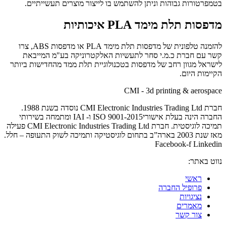
בטמפרטורות גבוהות וניתן להשתמש בו לייצור מוצרים תעשייתיים.
מדפסות תלת מימד
PLA
איכותיות
להזמנה טלפונית של מדפסות תלת מימד
PLA
או מדפסות
ABS
, צרו
קשר עם חברת כ.מ.י סחר לתעשיות האלקטרוניקה בע"מ המייבאת
לישראל מגוון רחב של מדפסות בטכנולוגיית תלת ממד מהחדישות ביותר
הקיימות היום.
CMI - 3d printing & aerospace
חברת CMI Electronic Industries Trading Ltd נוסדה בשנת 1988.
החברה הינה בעלת אישוריISO 9001-2015 ו- IAI ומתמחה בשירותי
תמיכה לוגיסטית. חברת CMI Electronic Industries Trading Ltd פעילה
מאז שנת 2003 בארה”ב בתחום לוגיסטיקה ותמיכה לשוק התעופה – חלל.
Facebook-f
Linkedin
נווט באתר:
ראשי
פרופיל החברה
נציגויות
מאמרים
צור קשר