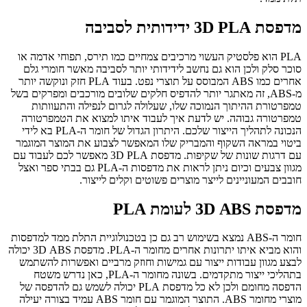
מדפסת
PLA
D
3 ידידותית לסביבה
PLA
הוא פלסטיק העשוי מרכיבים צמחיים כמו תירס, תפוחי אדמה או
סוכר סלק ולכן הוא גם נחשב לידידותי יותר לסביבה מאשר חומרי גלם
אחרים כמו
ABS
המבוסס על תוצרי נפט. בעוד
PLA
חזק ונוקשה יותר
מ-
ABS
, זה מאתגר יותר להדפיס חלקים שלובים מורכבים ומפרקים בשל
טמפרטורת ההיתוך הנמוכה שלו, שעלולה לגרום לנפילה והתעוותות
טמפרטורה גבוהה. יש לדעת איך לעבוד איתו למצוא את הטמפרטורה
הנכונה לתהליך הייצור שלכם. היתרון הגדול של חומר ה-
PLA
בא לידי
ביטוי במראה השקוף והמבריק שלו המאפשר לצבוע את המוצר המוגמר
עם דרגות שונות של שקיפות. מדפסת
PLA
D
3 מאפשר לכם לעבוד עם
מגוון צבעים וכיום ניתן לראות את מדפסות ה-
PLA
גם בבתי ספר ואצל
חובבים המעוניינים לייצר מוצרים פשוטים וקלים לייצור.
מדפסת
ABS
D
3 לעומת
PLA
חומר ה-
ABS
נמצא בשימוש רב גם כן בטכנולוגיית התלת ממד למדפסות
והוא מביא איתו יתרונות אחרים מחומר ה-
PLA
. מדפסת
ABS
D
3 יכולה
לבצע מגוון עבודות ייצור עם גמישות וחוזק מרביים ואפשרות להשתמש
בתהליכי ייצור מתקדמים. בשונה מחומר ה-
PLA
, כאן נדרש משטח
הדפסה מחומם ולכן לא כל מדפסת
PLA
יכולה לשמש גם להדפסה של
מוצרי מחומר
ABS
. התוצר המוגמר עם חומר
ABS
עמיד בצורה יעילה