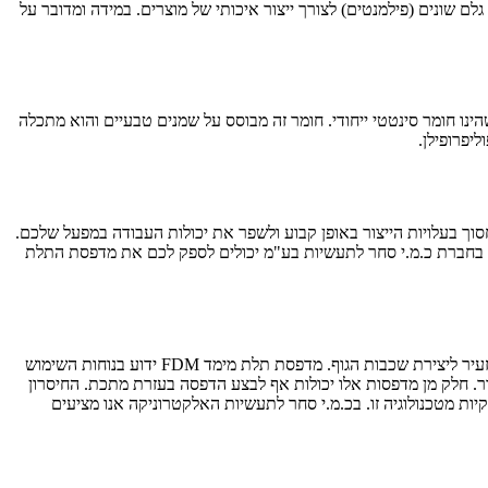
ם שונים (פילמנטים) לצורך ייצור איכותי של מוצרים. במידה ומדובר על
ינו חומר סינטטי ייחודי. חומר זה מבוסס על שמנים טבעיים והוא מתכלה
יפרופילן.
סוך בעלויות הייצור באופן קבוע ולשפר את יכולות העבודה במפעל שלכם.
. אנחנו בחברת כ.מ.י סחר לתעשיות בע"מ יכולים לספק לכם את מדפסת התלת
מדפסת FDM דומות באופן הפעולה שלהן למדפסות הABS אך החומר שאיתו הן מדפיסות עם חומר פלסטי תרמי אותו היא מחממת ומזריקה דרך פתח זעיר ליצירת שכבות הגוף. מדפסת תלת מימד FDM ידוע בנוחות השימוש
צור. חלק מן מדפסות אלו יכולות אף לבצע הדפסה בעזרת מתכת. החיסרון
 מול מדפסות כמו ABS הוא רמת דיוק ההדפסה וכמות הזמן שהיא גוזלת וכן סדר גודל הגוף המודפס כאשר קשה מאוד למצוא מדפסות 3D ענקיות מטכנולוגיה זו. בכ.מ.י סחר לתעשיות האלקטרוניקה אנו מציעים