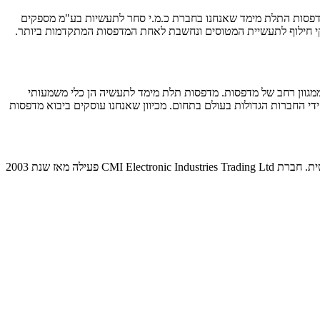
. מדפסות התלת מימד שאנחנו בחברת כ.מ.י סחר לתעשיות בע"מ מספקים
לקי חילוף לתעשיית המטוסים ונחשבת לאחת המדפסות המתקדמות ביותר.
מגוון רחב של מדפסות. מדפסות תלת מימד לתעשיה הן כלי משמעותי
די החברות הגדולות בעולם בתחום. מכיוון שאנחנו עוסקים ביבוא מדפסות
חברת CMI Electronic Industries Trading Ltd נוסדה בשנת 1988. החברה הינה בעלת אישוריISO 9001-2015 ו- IAI ומתמחה בשירותי תמיכה לוגיסטית. חברת CMI Electronic Industries Trading Ltd פעילה מאז שנת 2003