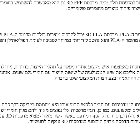
תר למדפסת תלת ממד. מדפסת
FFF
D
3 גם היא מאפשרת להשתמש בחומרי גל
ר ה-
PLA
. מדפסת
PLA
D
3 יכול להדפיס מוצרים וחלקים מחומר ה-
PLA
שה
 מחומר ה-
PLA
והוא נחשב לידידותי במיוחד לסביבה לעומת הפוליאתילן והפול
חסית באמצעות איש מקצוע אחד המפקח על תהליך הייצור. בדרך זו, ניתן לח
והן מביאות אליכם את שיא הטכנולוגיה של שיטות הייצור עם חומרי גלם שונים
 ההתאמה יבצע הצוות המקצועי שלנו בחברה.
 ומקצוענים. כמו כן, דגמי מדפסות אלו נפוצים מאוד ולהם מגוון חומרי יי
העיקרי אל
מדויק ומקצועי במדפסות 3D ענקיות לתעשייה.