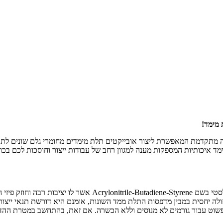
 מימד!
 טכנולוגיה מתקדמת המאפשרת ליצור אובייקטים תלת מימדים מחומרי גלם שונים
 איכותיות המספקות מענה למגוון רחב של עבודות ייצור וחוסכות לכם בכוח
מדפסת תלת מימד ABS היא מדפסת ייחודית אשר עושה שימוש בחומר פ
קת ומהירה של מדפסת תלת מימד ABS היא נחשבות לזולה יחסית במבין מדפסות התלת ממד השונות, אומ
שוט עבור גורמים לא מנוסים וללא הכשרה. אם זאת, בהתחשב במטרת ההדפסה