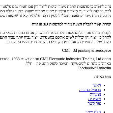
נהוג לחשוב כי מדפסות התלת מימד יכולות לייצר רק עם חומרי גלם פלסטי
לכם, יכולות לייצור גם מוצרים וחלקים מסוגי מתכות שונות. כאן בקטלו
מדפסת תלת מימד לתעופה תוכלו להזמין דרכנו טלפונית לאחר שהצוות של
יצירת קשר לקבלת הצעת מחיר למדפסות 3D ענקיות
לקבלת מידע נוסף על מדפסות תלת מימד לתעשיה, אנחנו בחברת כ.מ.י סחר
לתהליכי ייצור והן יכולות לשים אתכם בסטנדרט ייצור גבוה יותר עבור הת
תלת מימד, המחירים שאנחנו מספקים לכם הם מחירים מהיבואן לצרכן.
CMI - 3d printing & aerospace
בארה”ב בתחום לוגיסטיקה ותמיכה לשוק התעופה – חלל.
Facebook-f
Linkedin
נווט באתר:
ראשי
פרופיל החברה
נציגויות
מאמרים
צור קשר
תלת מימד