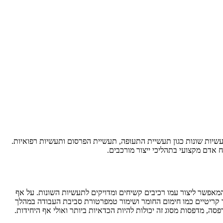
 לתעשיות שונות כגון תעשיית התעופה, תעשיית הפרסום ותעשיות רפואיות.
 אדם מקצועי בתהליכי ייצור מורכבים.
לסטי בשם Acrylonitrile-Butadiene-Styrene אשר לו יציבות רבה וחוזק פיזי המאפשר ליצור עמו רכיבים קשיחים ומדויקים לתעשיות השונות. על אף
נם היא דורשת תנאי ייצור קריטיים כמו חימום החומר ושימור טמפרטורת סביבת העבודה במהלך
, מדפסות מסוג זה יכולות להיות הכדאיות ביותר ואולי אף היחידות.