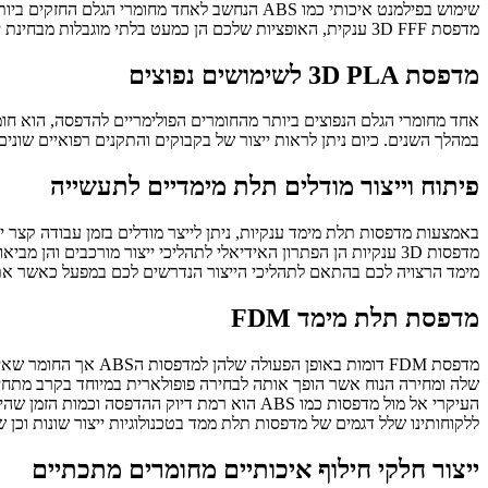
שימוש בפילמנט איכותי כמו
ABS
הנחשב לאחד מחומרי הגלם החזקים ביו
מדפסת
FFF
D
3 ענקית, האופציות שלכם הן כמעט בלתי מוגבלות מבחינת ייצור פיתוח מוצרים מחומרים פולימריים.
מדפסת
PLA
D
3 לשימושים נפוצים
אחד מחומרי הגלם הנפוצים ביותר מהחומרים הפולימריים להדפסה, הוא חומ
במהלך השנים. כיום ניתן לראות ייצור של בקבוקים והתקנים רפואיים שונים
פיתוח וייצור מודלים תלת מימדיים לתעשייה
באמצעות מדפסות תלת מימד ענקיות, ניתן לייצר מודלים בזמן עבודה קצר י
מדפסות 3D ענקיות הן הפתרון האידיאלי לתהליכי ייצור מורכבים 
מימד הרצויה לכם בהתאם לתהליכי הייצור הנדרשים לכם במפעל כאשר את
מדפסת תלת מימד FDM
שלה ומחירה הנוח אשר הופך אותה לבחירה פופולארית במיוחד בקרב מתחילים
ללקוחותינו שלל דגמים של מדפסות תלת ממד בטכנולוגיות ייצור שונות וכן שירות הדפסה 
ייצור חלקי חילוף איכותיים מחומרים מתכתיים