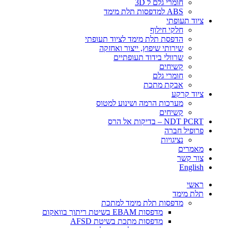
חומרי גלם ל 3D
ABS למדפסות תלת מימד
ציוד תעופתי
חלקי חילוף
הדפסת תלת מימד לציוד תעופתי
שירותי שיפוץ, ייצור ואחזקה
שרוולי בידוד תעופתיים
קשיחים
חומרי גלם
אבקת מתכת
ציוד קרקע
מערכות הרמה ושינוע למטוס
קשיחים
NDT PCRT – בדיקות אל הרס
פרופיל חברה
​​​נציגויות
מאמרים
צור קשר
English
ראשי
תלת מימד
​מדפסות תלת מימד למתכת
מדפסות EBAM בשיטת ריתוך בוואקום
מדפסות מתכת בשיטת AFSD