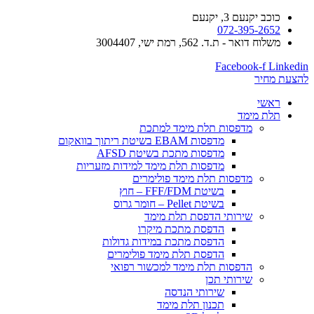
כוכב יקנעם 3, יקנעם
072-395-2652
משלוח דואר - ת.ד. 562, רמת ישי, 3004407​
Facebook-f
Linkedin
להצעת מחיר
ראשי
תלת מימד
​מדפסות תלת מימד למתכת
מדפסות EBAM בשיטת ריתוך בוואקום
מדפסות מתכת בשיטת AFSD
​מדפסות תלת מימד למידות מזעריות
​מדפסות תלת מימד פולימרים
בשיטת FFF/FDM – חוץ
בשיטת Pellet – חומר גרוס
שירותי הדפסת תלת מימד
הדפסת מתכת מיקרו
הדפסת מתכת במידות גדולות
הדפסת תלת מימד פולימרים
הדפסות תלת מימד למכשור רפואי
שירותי תכן
שירותי הנדסה
תכנון תלת מימד