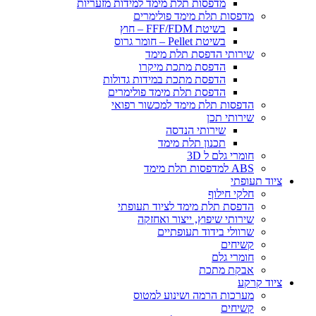
​מדפסות תלת מימד למידות מזעריות
​מדפסות תלת מימד פולימרים
בשיטת FFF/FDM – חוץ
בשיטת Pellet – חומר גרוס
שירותי הדפסת תלת מימד
הדפסת מתכת מיקרו
הדפסת מתכת במידות גדולות
הדפסת תלת מימד פולימרים
הדפסות תלת מימד למכשור רפואי
שירותי תכן
שירותי הנדסה
תכנון תלת מימד
חומרי גלם ל 3D
ABS למדפסות תלת מימד
ציוד תעופתי
חלקי חילוף
הדפסת תלת מימד לציוד תעופתי
שירותי שיפוץ, ייצור ואחזקה
שרוולי בידוד תעופתיים
קשיחים
חומרי גלם
אבקת מתכת
ציוד קרקע
מערכות הרמה ושינוע למטוס
קשיחים