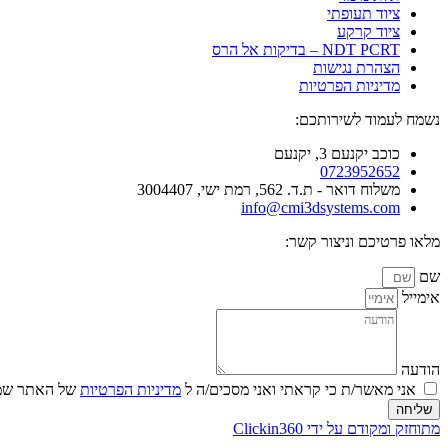
ציוד תעופתי
ציוד קרקע
NDT PCRT – בדיקות אל הרס
הצהרת נגישות
מדיניות הפרטיות
נשמח לעמוד לשירותכם:
כוכב יקנעם 3, יקנעם
0723952652
משלוח דואר - ת.ד. 562, רמת ישי, 3004407​
info@cmi3dsystems.com
מלאו פרטיכם וניצור קשר:
שם
אימייל
הודעה
אני מאשר/ת כי קראתי ואני מסכים/ה ל
מדיניות הפרטיות
של האתר שמו
שליחה
מתוחזק ומקודם על ידי Clickin360