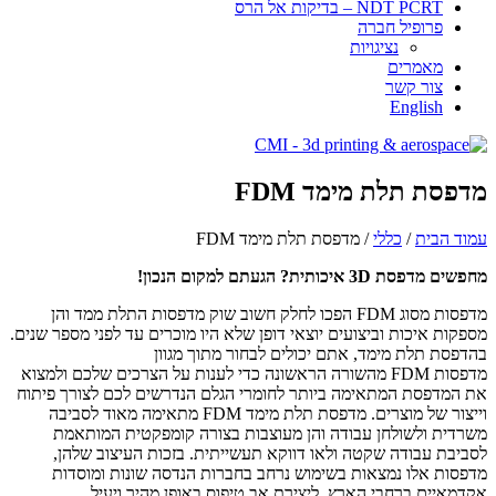
NDT PCRT – בדיקות אל הרס
פרופיל חברה
​​​נציגויות
מאמרים
צור קשר
English
מדפסת תלת מימד FDM
עמוד הבית
/
כללי
/ מדפסת תלת מימד FDM
מחפשים מדפסת 3D
איכותית? הגעתם למקום הנכון!
מדפסות מסוג
FDM
הפכו לחלק חשוב שוק מדפסות התלת ממד והן
מספקות איכות וביצועים יוצאי דופן שלא היו מוכרים עד לפני מספר שנים.
בהדפסת תלת מימד, אתם יכולים לבחור מתוך מגוון
מדפסות
FDM
מהשורה הראשונה כדי לענות על הצרכים שלכם ולמצוא
את המדפסת המתאימה ביותר לחומרי הגלם הנדרשים לכם לצורך פיתוח
וייצור של מוצרים. מדפסת תלת מימד
FDM
מתאימה מאוד לסביבה
משרדית ולשולחן עבודה והן מעוצבות בצורה קומפקטית המותאמת
לסביבת עבודה שקטה ולאו דווקא תעשייתית. בזכות העיצוב שלהן,
מדפסות אלו נמצאות בשימוש נרחב בחברות הנדסה שונות ומוסדות
אקדמאיים ברחבי הארץ, ליצירת אב טיפוס באופן מהיר ויעיל.