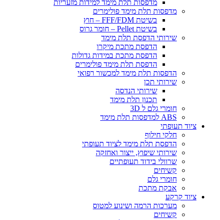
​מדפסות תלת מימד למידות מזעריות
​מדפסות תלת מימד פולימרים
בשיטת FFF/FDM – חוץ
בשיטת Pellet – חומר גרוס
שירותי הדפסת תלת מימד
הדפסת מתכת מיקרו
הדפסת מתכת במידות גדולות
הדפסת תלת מימד פולימרים
הדפסות תלת מימד למכשור רפואי
שירותי תכן
שירותי הנדסה
תכנון תלת מימד
חומרי גלם ל 3D
ABS למדפסות תלת מימד
ציוד תעופתי
חלקי חילוף
הדפסת תלת מימד לציוד תעופתי
שירותי שיפוץ, ייצור ואחזקה
שרוולי בידוד תעופתיים
קשיחים
חומרי גלם
אבקת מתכת
ציוד קרקע
מערכות הרמה ושינוע למטוס
קשיחים