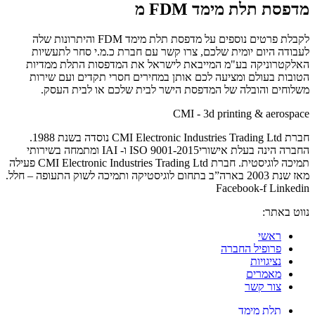
מדפסת תלת מימד
FDM
מ
לקבלת פרטים נוספים על מדפסת תלת מימד
FDM
והיתרונות שלה
לעבודה היום יומית שלכם, צרו קשר עם חברת כ.מ.י סחר לתעשיות
האלקטרוניקה בע"מ המייבאת לישראל את המדפסות התלת ממדיות
הטובות בעולם ומציעה לכם אותן במחירים חסרי תקדים ועם שירות
משלוחים והובלה של המדפסת הישר לבית שלכם או לבית העסק.
CMI - 3d printing & aerospace
חברת CMI Electronic Industries Trading Ltd נוסדה בשנת 1988.
החברה הינה בעלת אישוריISO 9001-2015 ו- IAI ומתמחה בשירותי
תמיכה לוגיסטית. חברת CMI Electronic Industries Trading Ltd פעילה
מאז שנת 2003 בארה”ב בתחום לוגיסטיקה ותמיכה לשוק התעופה – חלל.
Facebook-f
Linkedin
נווט באתר:
ראשי
פרופיל החברה
נציגויות
מאמרים
צור קשר
תלת מימד