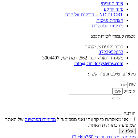
ציוד תעופתי
ציוד קרקע
NDT PCRT – בדיקות אל הרס
הצהרת נגישות
מדיניות הפרטיות
נשמח לעמוד לשירותכם:
כוכב יקנעם 3, יקנעם
0723952652
משלוח דואר - ת.ד. 562, רמת ישי, 3004407​
info@cmi3dsystems.com
מלאו פרטיכם וניצור קשר:
שם
אימייל
הודעה
אני מאשר/ת כי קראתי ואני מסכים/ה ל
מדיניות הפרטיות
של האתר
שמופיעה בתחתית האתר.
שליחה
מתוחזק ומקודם על ידי Clickin360