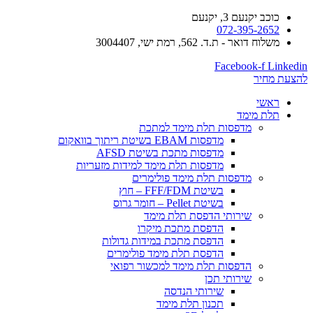
כוכב יקנעם 3, יקנעם
072-395-2652
משלוח דואר - ת.ד. 562, רמת ישי, 3004407​
Facebook-f
Linkedin
להצעת מחיר
ראשי
תלת מימד
​מדפסות תלת מימד למתכת
מדפסות EBAM בשיטת ריתוך בוואקום
מדפסות מתכת בשיטת AFSD
​מדפסות תלת מימד למידות מזעריות
​מדפסות תלת מימד פולימרים
בשיטת FFF/FDM – חוץ
בשיטת Pellet – חומר גרוס
שירותי הדפסת תלת מימד
הדפסת מתכת מיקרו
הדפסת מתכת במידות גדולות
הדפסת תלת מימד פולימרים
הדפסות תלת מימד למכשור רפואי
שירותי תכן
שירותי הנדסה
תכנון תלת מימד