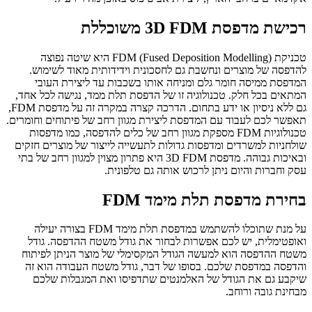
רכישת מדפסת
FDM
D
3 משוכללת
טכניקת
FDM (Fused Deposition Modelling)
היא שיטה נפוצה
להדפסה של מוצרים ונחשבת גם לחסכונית וידידותית מאוד לשימוש.
המדפסת ממיסה חומר גלם ומניחה אותו בשכבות עד ליצירת העובי
המתאים בכל חלק. טכנולוגיה זו של הדפסת תלת ממד, נגישה לכל אחד,
גם ללא ניסיון או ידע בתחום. הדרכה קצרה במקרה זה על מדפסת
FDM
,
תאפשר לכם לעבוד עם המדפסת ליצירת מגוון רחב של פיתוחים וחומרים.
טכנולוגיות
FDM
מספקת מגוון רחב של כלים להדפסה, כמו מדפסות
שולחניות למשרדים ומדפסות גדולות לתעשייה לייצור של מוצרים חזקים
ובאיכות גבוהה. מדפסת
FDM
D
3 היא פתרון מצוין למגוון רחב של בתי
עסק וחברות והיום ניתן לרכוש אותה גם טלפונית.
בחירת מדפסת תלת מימד
FDM
על מנת שתוכלו להשתמש במדפסת תלת מימד
FDM
בצורה יעילה
ואופטימלית, יש לכם אפשרות לבחור את גודל משטח ההדפסה. גודל
משטח ההדפסה הוא למעשה הגודל המקסימלי של מוצר הניתן לפיתוח
והדפסה במדפסת שלכם. בסופו של דבר, גודל משטח העבודה הוא זה
שיקבע גם את הגודל של האלמנטים שתדפיסו ואת המגבלות שלכם
מבחינת גובה ורוחב.