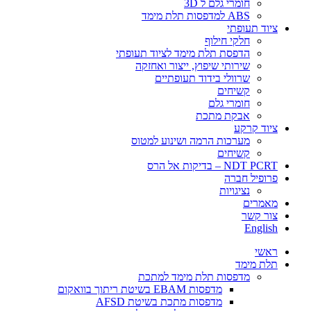
חומרי גלם ל 3D
ABS למדפסות תלת מימד
ציוד תעופתי
חלקי חילוף
הדפסת תלת מימד לציוד תעופתי
שירותי שיפוץ, ייצור ואחזקה
שרוולי בידוד תעופתיים
קשיחים
חומרי גלם
אבקת מתכת
ציוד קרקע
מערכות הרמה ושינוע למטוס
קשיחים
NDT PCRT – בדיקות אל הרס
פרופיל חברה
​​​נציגויות
מאמרים
צור קשר
English
ראשי
תלת מימד
​מדפסות תלת מימד למתכת
מדפסות EBAM בשיטת ריתוך בוואקום
מדפסות מתכת בשיטת AFSD