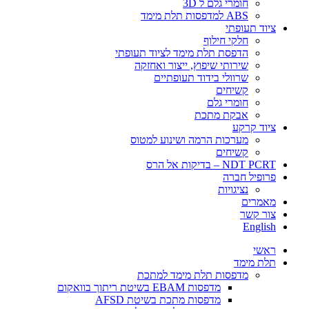
חומרי גלם ל 3D
ABS למדפסות תלת מימד
ציוד תעופתי
חלקי חילוף
הדפסת תלת מימד לציוד תעופתי
שירותי שיפוץ, ייצור ואחזקה
שרוולי בידוד תעופתיים
קשיחים
חומרי גלם
אבקת מתכת
ציוד קרקע
מערכות הרמה ושינוע למטוס
קשיחים
NDT PCRT – בדיקות אל הרס
פרופיל חברה
​​​נציגויות
מאמרים
צור קשר
English
ראשי
תלת מימד
​מדפסות תלת מימד למתכת
מדפסות EBAM בשיטת ריתוך בוואקום
מדפסות מתכת בשיטת AFSD