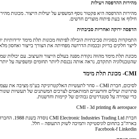
מהירות ההדפסה ויעילות
מהירות ההדפסה היא פקטור נוסף המשפיע על יעילות הייצור. מכונות מהירות
חילוף או בעת פיתוח מוצרים חדשים.
הדפסה ירוקה ואחריות סביבתית
התמקדות בסוגיות סביבתיות הובילה לפיתוח מכונות תלת מימד ידידותיות יו
לייצר חלקים בדיוק ובכמות הדרושה מפחיתה את הצורך בייצור ואחסון מלא
מכונת תלת מימד מהווה נקודת מפנה בעולם הייצור והעיצוב. עם יכולות ש
שהטכנולוגיה תתקדם, נראה אותה נכנסת ליותר תחומים ומשפיעה על יותר 
CMI- מכונת תלת מימד
לסיכום, חברת CMI – סחר לתעשיות האלקטרוניקה בע"מ מציבה את עצמה בחזית החדשנות בתחום ההדפסה התלת מימדית, עם מגוון רחב של
כדי שמירה על סטנדרטים גבוהים של קיימות וחדשנות.
CMI - 3d printing & aerospace
בארה”ב בתחום לוגיסטיקה ותמיכה לשוק התעופה – חלל.
Facebook-f
Linkedin