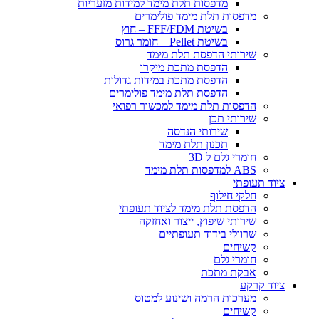
​מדפסות תלת מימד למידות מזעריות
​מדפסות תלת מימד פולימרים
בשיטת FFF/FDM – חוץ
בשיטת Pellet – חומר גרוס
שירותי הדפסת תלת מימד
הדפסת מתכת מיקרו
הדפסת מתכת במידות גדולות
הדפסת תלת מימד פולימרים
הדפסות תלת מימד למכשור רפואי
שירותי תכן
שירותי הנדסה
תכנון תלת מימד
חומרי גלם ל 3D
ABS למדפסות תלת מימד
ציוד תעופתי
חלקי חילוף
הדפסת תלת מימד לציוד תעופתי
שירותי שיפוץ, ייצור ואחזקה
שרוולי בידוד תעופתיים
קשיחים
חומרי גלם
אבקת מתכת
ציוד קרקע
מערכות הרמה ושינוע למטוס
קשיחים