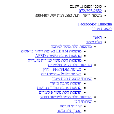
כוכב יקנעם 3, יקנעם
072-395-2652
משלוח דואר - ת.ד. 562, רמת ישי, 3004407​
Facebook-f
Linkedin
להצעת מחיר
ראשי
תלת מימד
​מדפסות תלת מימד למתכת
מדפסות EBAM בשיטת ריתוך בוואקום
מדפסות מתכת בשיטת AFSD
​מדפסות תלת מימד למידות מזעריות
​מדפסות תלת מימד פולימרים
בשיטת FFF/FDM – חוץ
בשיטת Pellet – חומר גרוס
שירותי הדפסת תלת מימד
הדפסת מתכת מיקרו
הדפסת מתכת במידות גדולות
הדפסת תלת מימד פולימרים
הדפסות תלת מימד למכשור רפואי
שירותי תכן
שירותי הנדסה
תכנון תלת מימד