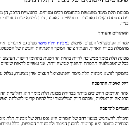
מכונות תלת מימד משמשות בתחומים רבים ומגוונים. בתעשיית הרכב, הן מ
עם הדפסת רקמות ואורגנים. בתעשיית האופנה, ניתן למצוא יצירת אביזרים ו
בניין.
האתגרים והעתיד
למרות הפוטנציאל העצום, שימוש ב
מכונת תלת מימד
מציב גם אתגרים. אחד
מתגמלת בטווח הארוך. העתיד צופה המשך התפתחות והנגשה של הטכנולוגיה
מכונת תלת מימד ממשיכה להיות בחזית החדשנות בתחומי הייצור, העיצוב ומ
ככל שהטכנולוגיה תתפתח ותהפוך לנגישה יותר, אנו עשויים לראות שינויים 
בהמשך לנושא מכונות תלת מימד והפוטנציאל העצום שהן מציעות, נצלול עמו
דיוק ואיכות ההדפסה
אחד הגורמים החשובים ביותר בבחירת מכונת תלת מימד הוא רזולוציית ההדפ
הרפואה והדנטליות, שבהם דיוק המילימטר יכול להיות קריטי להצלחת הטיפו
חומרים להדפסה
היכולת להשתמש במגוון רחב של חומרים היא נכס גדול של מכונות תלת מימ
הבחירה בחומר היא קריטית לתכנון המוצר ולתכונותיו הסופיות, כולל עמידות