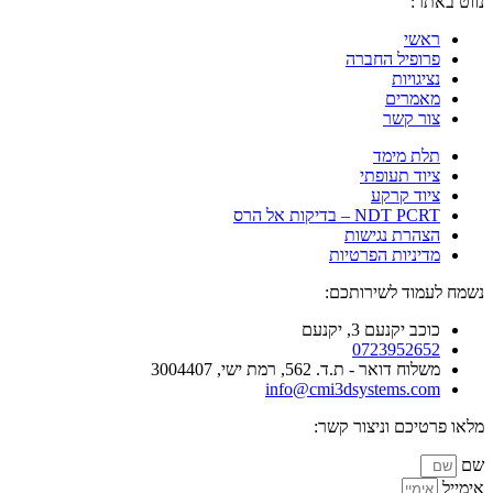
נווט באתר:
ראשי
פרופיל החברה
נציגויות
מאמרים
צור קשר
תלת מימד
ציוד תעופתי
ציוד קרקע
NDT PCRT – בדיקות אל הרס
הצהרת נגישות
מדיניות הפרטיות
נשמח לעמוד לשירותכם:
כוכב יקנעם 3, יקנעם
0723952652
משלוח דואר - ת.ד. 562, רמת ישי, 3004407​
info@cmi3dsystems.com
מלאו פרטיכם וניצור קשר:
שם
אימייל