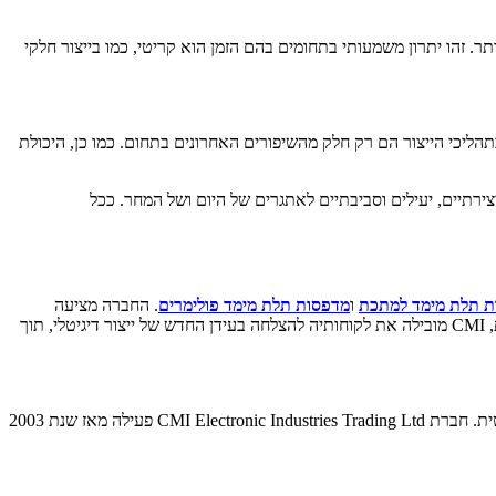
ר. זהו יתרון משמעותי בתחומים בהם הזמן הוא קריטי, כמו בייצור חלקי
תהליכי הייצור הם רק חלק מהשיפורים האחרונים בתחום. כמו כן, היכולת
רתיים, יעילים וסביבתיים לאתגרים של היום ושל המחר. ככל
 תלת מימד למתכת
ו
מדפסות תלת מימד פולימרים
. החברה מציעה
פתרונות יעילים וחדשניים המותאמים לצרכים המשתנים של תעשיות שונות, מהנדסה ורפואה ועד לאופנה ואדריכלות. עם מחויבות לאיכות, דיוק ויעילות, CMI מובילה את לקוחותיה להצלחה בעידן החדש של ייצור דיגיטלי, תוך
חברת CMI Electronic Industries Trading Ltd נוסדה בשנת 1988. החברה הינה בעלת אישוריISO 9001-2015 ו- IAI ומתמחה בשירותי תמיכה לוגיסטית. חברת CMI Electronic Industries Trading Ltd פעילה מאז שנת 2003