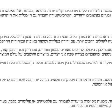
שמשות ליצירת חלקים מורכבים וקלים יותר. ברפואה, מכונות אלו מאפשרות
בגדים בעיצובים ייחודיים. הארכיטקטורה והבנייה גם הן מגלות את היתרונו
 האתגרים הוא הצורך בידע טכני רב והבנה בתחום התכנון הדיגיטלי. כמו כ
 לקהלים רחבים יותר, עם ירידה בעלויות ושיפור באיכות ובמהירות ההדפס
עבר לכך. היכולת להדפיס מוצרים במגוון חומרים, עם דיוק גבוה ובזמן קצר,
נוספים ומהפכניים בצורה שבה אנו יוצרים, מייצרים וחושבים על עולם המוצר
ק יותר לפרטים שמבדילים בין מכונה למכונה וכיצד הן משפיעות על תחומים 
סה. מכונות מתקדמות מספקות רזולוציה גבוהה יותר, מה שמתורגם לדיוק ול
ל או המוצר.
ד. מכונות מסוימות מיועדות לעבודה עם פלסטיקים או פולימרים בלבד, בעוד
, גמישות ועמידות בפני חום.