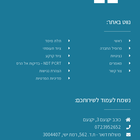
נווט באתר:
ראשי
תלת מימד
פרופיל החברה
ציוד תעופתי
נציגויות
ציוד קרקע
מאמרים
NDT PCRT – בדיקות אל הרס
צור קשר
הצהרת נגישות
מדיניות הפרטיות
נשמח לעמוד לשירותכם:
כוכב יקנעם 3, יקנעם
0723952652
משלוח דואר - ת.ד. 562, רמת ישי, 3004407​