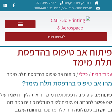
כוכב יקנעם 3, יקנעם
072-395-2652
משלוח דואר - ת.ד. 562, רמת ישי, 3004407​
NDT PCRT – בדיקות אל הרס
להצעת מחיר
פיתוח אב טיפוס בהדפסת
תלת מימד
עמוד הבית
/
כללי
/ פיתוח אב טיפוס בהדפסת תלת מימד
מהו אב טיפוס בהדפסת תלת מימד?
פיתוח אב טיפוס בהדפסת תלת מימד הוא תהליך חדשני ויעיל
שמאפשר לחברות ומעצבים ליצור מודלים פיזיים במהירות
ובדיוק רב. טכנולוגיה זו חוללה מהפכה בתחום העיצוב