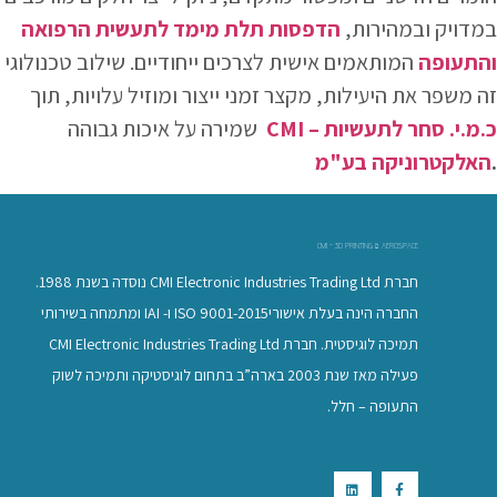
במדויק ובמהירות,
הדפסות תלת מימד לתעשית הרפואה
והתעופה
המותאמים אישית לצרכים ייחודיים. שילוב טכנולוגי
זה משפר את היעילות, מקצר זמני ייצור ומוזיל עלויות, תוך
CMI – כ.מ.י. סחר לתעשיות
שמירה על איכות גבוהה
.
האלקטרוניקה בע"מ
CMI - 3D PRINTING & AEROSPACE
חברת CMI Electronic Industries Trading Ltd נוסדה בשנת 1988.
החברה הינה בעלת אישוריISO 9001-2015 ו- IAI ומתמחה בשירותי
תמיכה לוגיסטית. חברת CMI Electronic Industries Trading Ltd
פעילה מאז שנת 2003 בארה”ב בתחום לוגיסטיקה ותמיכה לשוק
התעופה – חלל.