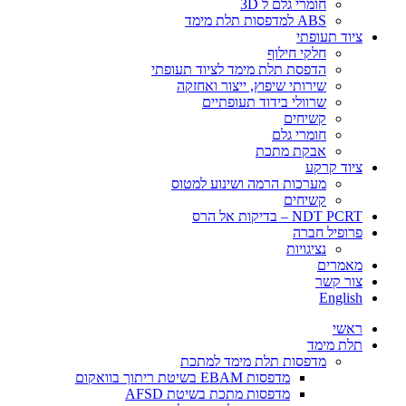
חומרי גלם ל 3D
ABS למדפסות תלת מימד
ציוד תעופתי
חלקי חילוף
הדפסת תלת מימד לציוד תעופתי
שירותי שיפוץ, ייצור ואחזקה
שרוולי בידוד תעופתיים
קשיחים
חומרי גלם
אבקת מתכת
ציוד קרקע
מערכות הרמה ושינוע למטוס
קשיחים
NDT PCRT – בדיקות אל הרס
פרופיל חברה
​​​נציגויות
מאמרים
צור קשר
English
ראשי
תלת מימד
​מדפסות תלת מימד למתכת
מדפסות EBAM בשיטת ריתוך בוואקום
מדפסות מתכת בשיטת AFSD