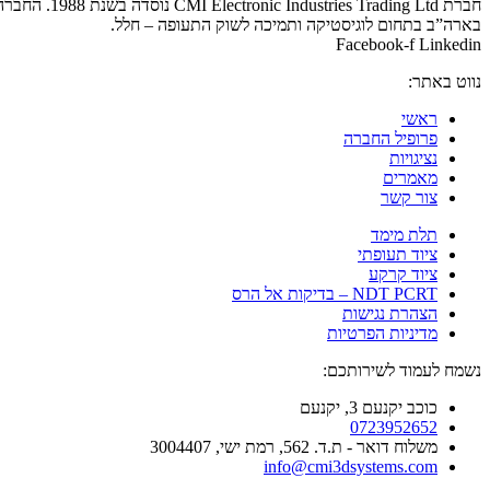
בארה”ב בתחום לוגיסטיקה ותמיכה לשוק התעופה – חלל.
Facebook-f
Linkedin
נווט באתר:
ראשי
פרופיל החברה
נציגויות
מאמרים
צור קשר
תלת מימד
ציוד תעופתי
ציוד קרקע
NDT PCRT – בדיקות אל הרס
הצהרת נגישות
מדיניות הפרטיות
נשמח לעמוד לשירותכם:
כוכב יקנעם 3, יקנעם
0723952652
משלוח דואר - ת.ד. 562, רמת ישי, 3004407​
info@cmi3dsystems.com