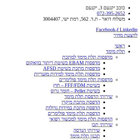
כוכב יקנעם 3, יקנעם
072-395-2652
משלוח דואר - ת.ד. 562, רמת ישי, 3004407​
Facebook-f
Linkedin
להצעת מחיר
ראשי
תלת מימד
​מדפסות תלת מימד למתכת
מדפסות EBAM בשיטת ריתוך בוואקום
מדפסות מתכת בשיטת AFSD
​מדפסות תלת מימד למידות מזעריות
​מדפסות תלת מימד פולימרים
בשיטת FFF/FDM – חוץ
בשיטת Pellet – חומר גרוס
שירותי הדפסת תלת מימד
הדפסת מתכת מיקרו
הדפסת מתכת במידות גדולות
הדפסת תלת מימד פולימרים
הדפסות תלת מימד למכשור רפואי
שירותי תכן
שירותי הנדסה
תכנון תלת מימד