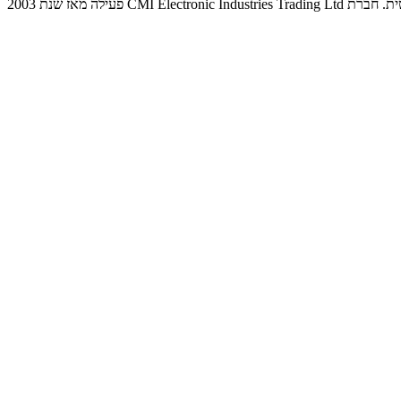
חברת CMI Electronic Industries Trading Ltd נוסדה בשנת 1988. החברה הינה בעלת אישוריISO 9001-2015 ו- IAI ומתמחה בשירותי תמיכה לוגיסטית. חברת CMI Electronic Industries Trading Ltd פעילה מאז שנת 2003