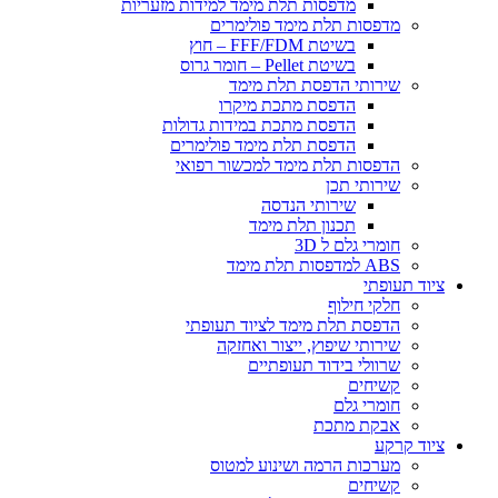
​מדפסות תלת מימד למידות מזעריות
​מדפסות תלת מימד פולימרים
בשיטת FFF/FDM – חוץ
בשיטת Pellet – חומר גרוס
שירותי הדפסת תלת מימד
הדפסת מתכת מיקרו
הדפסת מתכת במידות גדולות
הדפסת תלת מימד פולימרים
הדפסות תלת מימד למכשור רפואי
שירותי תכן
שירותי הנדסה
תכנון תלת מימד
חומרי גלם ל 3D
ABS למדפסות תלת מימד
ציוד תעופתי
חלקי חילוף
הדפסת תלת מימד לציוד תעופתי
שירותי שיפוץ, ייצור ואחזקה
שרוולי בידוד תעופתיים
קשיחים
חומרי גלם
אבקת מתכת
ציוד קרקע
מערכות הרמה ושינוע למטוס
קשיחים