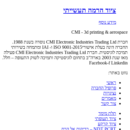
ציוד הרמה תעשייתי
מידע נוסף
CMI - 3d printing & aerospace
חברת CMI Electronic Industries Trading Ltd נוסדה בשנת 1988.
החברה הינה בעלת אישוריISO 9001-2015 ו- IAI ומתמחה בשירותי
תמיכה לוגיסטית. חברת CMI Electronic Industries Trading Ltd פעילה
מאז שנת 2003 בארה”ב בתחום לוגיסטיקה ותמיכה לשוק התעופה – חלל.
Facebook-f
Linkedin
נווט באתר:
ראשי
פרופיל החברה
נציגויות
מאמרים
צור קשר
תלת מימד
ציוד תעופתי
ציוד קרקע
NDT PCRT – בדיקות אל הרס