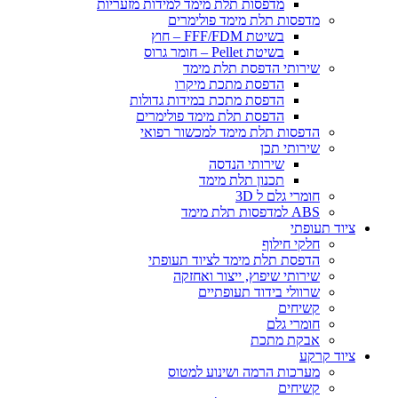
​מדפסות תלת מימד למידות מזעריות
​מדפסות תלת מימד פולימרים
בשיטת FFF/FDM – חוץ
בשיטת Pellet – חומר גרוס
שירותי הדפסת תלת מימד
הדפסת מתכת מיקרו
הדפסת מתכת במידות גדולות
הדפסת תלת מימד פולימרים
הדפסות תלת מימד למכשור רפואי
שירותי תכן
שירותי הנדסה
תכנון תלת מימד
חומרי גלם ל 3D
ABS למדפסות תלת מימד
ציוד תעופתי
חלקי חילוף
הדפסת תלת מימד לציוד תעופתי
שירותי שיפוץ, ייצור ואחזקה
שרוולי בידוד תעופתיים
קשיחים
חומרי גלם
אבקת מתכת
ציוד קרקע
מערכות הרמה ושינוע למטוס
קשיחים