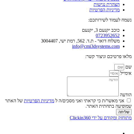
הצהרת נגישות
מדיניות הפרטיות
נשמח לעמוד לשירותכם:
כוכב יקנעם 3, יקנעם
0723952652
משלוח דואר - ת.ד. 562, רמת ישי, 3004407​
info@cmi3dsystems.com
מלאו פרטיכם וניצור קשר:
שם
אימייל
הודעה
אני מאשר/ת כי קראתי ואני מסכים/ה ל
מדיניות הפרטיות
של האתר
שמופיעה בתחתית האתר.
שליחה
מתוחזק ומקודם על ידי Clickin360