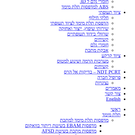
חומרי גלם ל 3D
ABS למדפסות תלת מימד
ציוד תעופתי
חלקי חילוף
הדפסת תלת מימד לציוד תעופתי
שירותי שיפוץ, ייצור ואחזקה
שרוולי בידוד תעופתיים
קשיחים
חומרי גלם
אבקת מתכת
ציוד קרקע
מערכות הרמה ושינוע למטוס
קשיחים
NDT PCRT – בדיקות אל הרס
פרופיל חברה
​​​נציגויות
מאמרים
צור קשר
English
ראשי
תלת מימד
​מדפסות תלת מימד למתכת
מדפסות EBAM בשיטת ריתוך בוואקום
מדפסות מתכת בשיטת AFSD