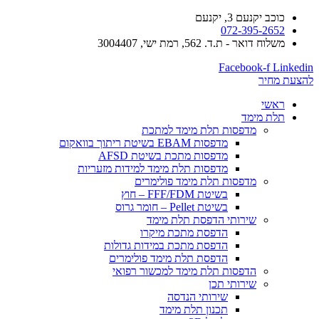
כוכב יקנעם 3, יקנעם
072-395-2652
משלוח דואר - ת.ד. 562, רמת ישי, 3004407​
Facebook-f
Linkedin
להצעת מחיר
ראשי
תלת מימד
​מדפסות תלת מימד למתכת
מדפסות EBAM בשיטת ריתוך בוואקום
מדפסות מתכת בשיטת AFSD
​מדפסות תלת מימד למידות מזעריות
​מדפסות תלת מימד פולימרים
בשיטת FFF/FDM – חוץ
בשיטת Pellet – חומר גרוס
שירותי הדפסת תלת מימד
הדפסת מתכת מיקרו
הדפסת מתכת במידות גדולות
הדפסת תלת מימד פולימרים
הדפסות תלת מימד למכשור רפואי
שירותי תכן
שירותי הנדסה
תכנון תלת מימד