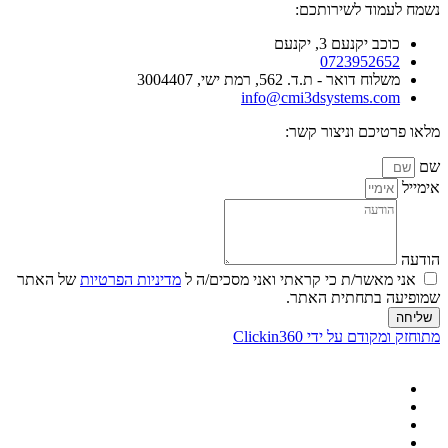
נשמח לעמוד לשירותכם:
כוכב יקנעם 3, יקנעם
0723952652
משלוח דואר - ת.ד. 562, רמת ישי, 3004407​
info@cmi3dsystems.com
מלאו פרטיכם וניצור קשר:
שם
אימייל
הודעה
אני מאשר/ת כי קראתי ואני מסכים/ה ל
מדיניות הפרטיות
של האתר
שמופיעה בתחתית האתר.
שליחה
מתוחזק ומקודם על ידי Clickin360