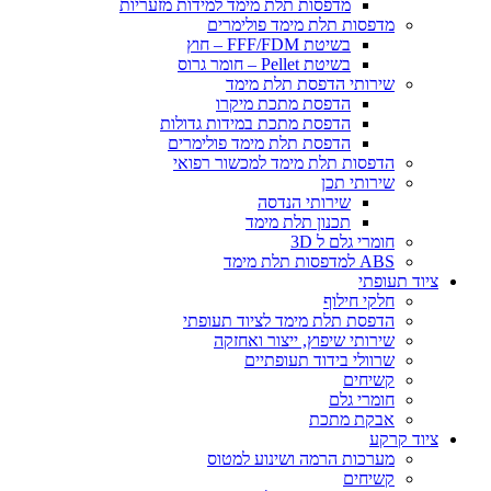
​מדפסות תלת מימד למידות מזעריות
​מדפסות תלת מימד פולימרים
בשיטת FFF/FDM – חוץ
בשיטת Pellet – חומר גרוס
שירותי הדפסת תלת מימד
הדפסת מתכת מיקרו
הדפסת מתכת במידות גדולות
הדפסת תלת מימד פולימרים
הדפסות תלת מימד למכשור רפואי
שירותי תכן
שירותי הנדסה
תכנון תלת מימד
חומרי גלם ל 3D
ABS למדפסות תלת מימד
ציוד תעופתי
חלקי חילוף
הדפסת תלת מימד לציוד תעופתי
שירותי שיפוץ, ייצור ואחזקה
שרוולי בידוד תעופתיים
קשיחים
חומרי גלם
אבקת מתכת
ציוד קרקע
מערכות הרמה ושינוע למטוס
קשיחים