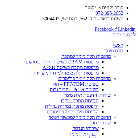
כוכב יקנעם 3, יקנעם
072-395-2652
משלוח דואר - ת.ד. 562, רמת ישי, 3004407​
Facebook-f
Linkedin
להצעת מחיר
ראשי
תלת מימד
​מדפסות תלת מימד למתכת
מדפסות EBAM בשיטת ריתוך בוואקום
מדפסות מתכת בשיטת AFSD
​מדפסות תלת מימד למידות מזעריות
​מדפסות תלת מימד פולימרים
בשיטת FFF/FDM – חוץ
בשיטת Pellet – חומר גרוס
שירותי הדפסת תלת מימד
הדפסת מתכת מיקרו
הדפסת מתכת במידות גדולות
הדפסת תלת מימד פולימרים
הדפסות תלת מימד למכשור רפואי
שירותי תכן
שירותי הנדסה
תכנון תלת מימד