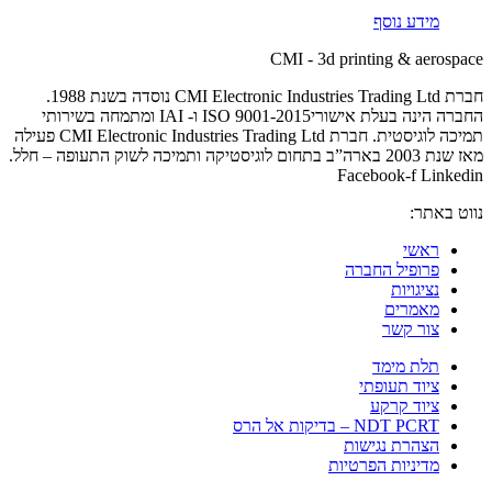
מידע נוסף
CMI - 3d printing & aerospace
חברת CMI Electronic Industries Trading Ltd נוסדה בשנת 1988.
החברה הינה בעלת אישוריISO 9001-2015 ו- IAI ומתמחה בשירותי
תמיכה לוגיסטית. חברת CMI Electronic Industries Trading Ltd פעילה
מאז שנת 2003 בארה”ב בתחום לוגיסטיקה ותמיכה לשוק התעופה – חלל.
Facebook-f
Linkedin
נווט באתר:
ראשי
פרופיל החברה
נציגויות
מאמרים
צור קשר
תלת מימד
ציוד תעופתי
ציוד קרקע
NDT PCRT – בדיקות אל הרס
הצהרת נגישות
מדיניות הפרטיות