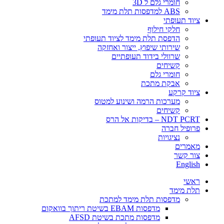
חומרי גלם ל 3D
ABS למדפסות תלת מימד
ציוד תעופתי
חלקי חילוף
הדפסת תלת מימד לציוד תעופתי
שירותי שיפוץ, ייצור ואחזקה
שרוולי בידוד תעופתיים
קשיחים
חומרי גלם
אבקת מתכת
ציוד קרקע
מערכות הרמה ושינוע למטוס
קשיחים
NDT PCRT – בדיקות אל הרס
פרופיל חברה
​​​נציגויות
מאמרים
צור קשר
English
ראשי
תלת מימד
​מדפסות תלת מימד למתכת
מדפסות EBAM בשיטת ריתוך בוואקום
מדפסות מתכת בשיטת AFSD